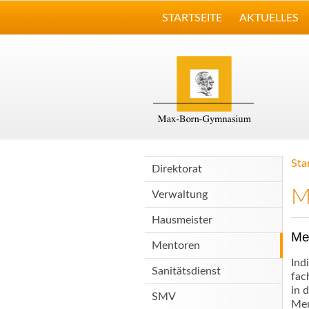
STARTSEITE
AKTUELLES
Sta
Direktorat
M
Verwaltung
Hausmeister
Me
Mentoren
Ind
Sanitätsdienst
fac
in 
SMV
Men