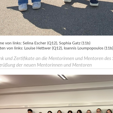
ne von links: Selina Escher (Q12), Sophia Gatz (11b)
ten von links: Louise Hettwer (Q12), Ioannis Loumpopoulos (11b
k und Zertifikate an die Mentorinnen und Mentoren de
grüßung der neuen Mentorinnen und Mentoren