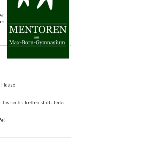
er
er
 Hause
 bis sechs Treffen statt. Jeder
fe!