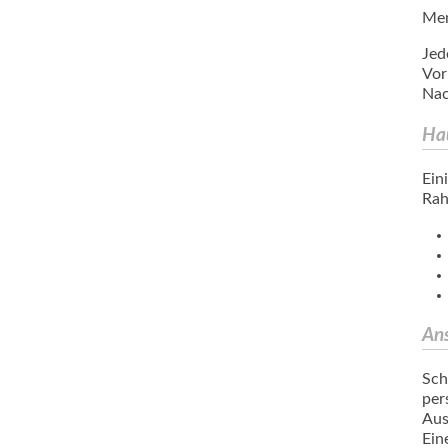
Men
Jed
Vor
Nac
Ha
Ein
Rah
An
Sch
per
Aus
Ein