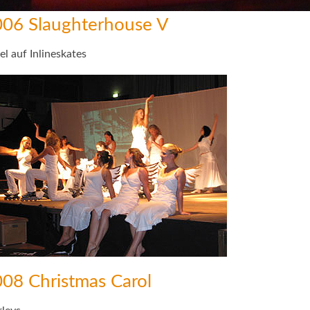
06 Slaughterhouse V
el auf Inlineskates
08 Christmas Carol