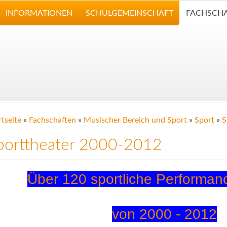
INFORMATIONEN
SCHULGEMEINSCHAFT
FACHSCH
rtseite
»
Fachschaften
»
Musischer Bereich und Sport
»
Sport
»
S
porttheater 2000-2012
Über 120 sportliche Performan
von 2000 - 2012