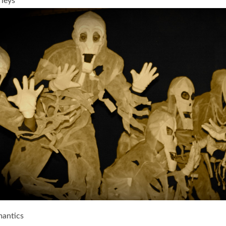
leys
antics