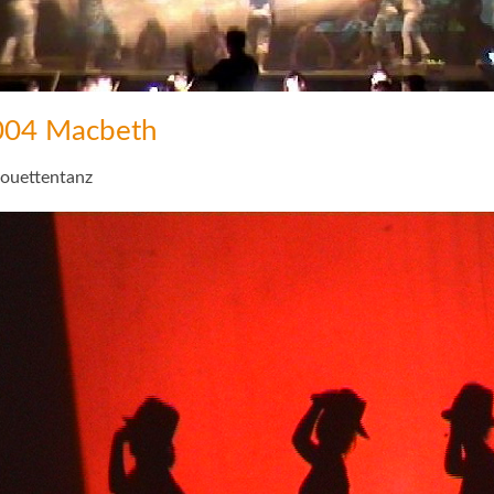
004 Macbeth
houettentanz