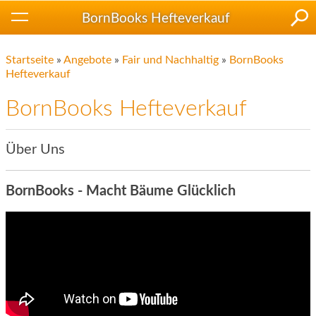
BornBooks Hefteverkauf
Startseite
»
Angebote
»
Fair und Nachhaltig
»
BornBooks
Hefteverkauf
BornBooks Hefteverkauf
Über Uns
BornBooks - Macht Bäume Glücklich