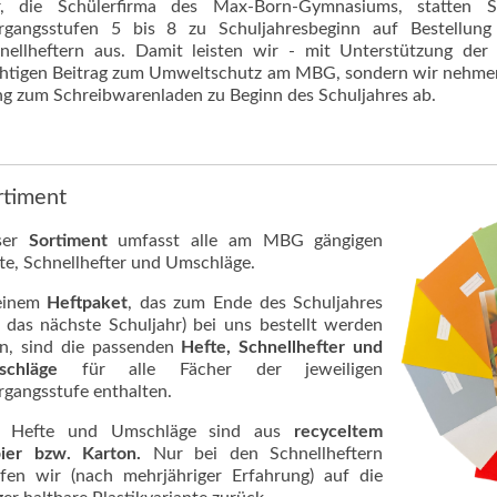
, die Schülerfirma des Max-Born-Gymnasiums, statten S
rgangsstufen 5 bis 8 zu Schuljahresbeginn auf Bestellun
nellheftern aus. Damit leisten wir - mit Unterstützung der 
htigen Beitrag zum Umweltschutz am MBG, sondern wir nehmen 
g zum Schreibwarenladen zu Beginn des Schuljahres ab.
rtiment
ser
Sortiment
umfasst alle am MBG gängigen
te, Schnellhefter und Umschläge.
einem
Heftpaket
, das zum Ende des Schuljahres
r das nächste Schuljahr) bei uns bestellt werden
n, sind die passenden
Hefte, Schnellhefter und
chläge
für alle Fächer der jeweiligen
rgangsstufe enthalten.
e Hefte und Umschläge sind aus
recyceltem
ier bzw. Karton.
Nur bei den Schnellheftern
ifen wir (nach mehrjähriger Erfahrung) auf die