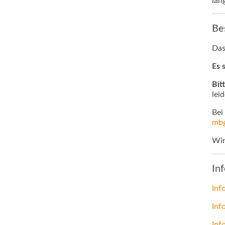
län
Be
Da
Es 
Bit
lei
Bei
mbg
Wir
In
Inf
Inf
Inf