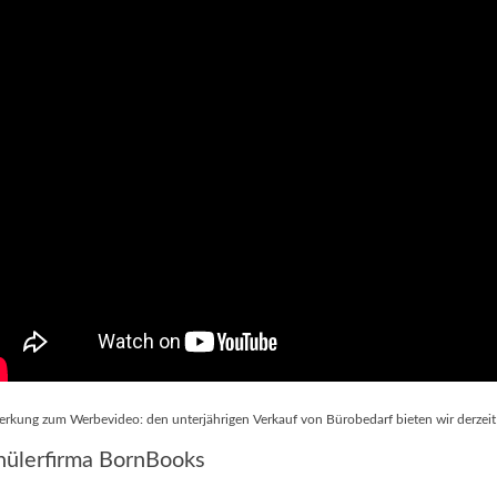
rkung zum Werbevideo: den unterjährigen Verkauf von Bürobedarf bieten wir derzeit
hülerfirma BornBooks