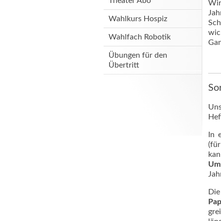
Theater Abo
Wir
Jah
Wahlkurs Hospiz
Sch
wic
Wahlfach Robotik
Gan
Übungen für den
Übertritt
So
Un
Hef
In 
(fü
kan
Ums
Jah
Di
Pap
gre