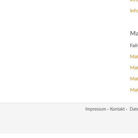
Inf
Ma
Fal
Mat
Mat
Mat
Mat
Impressum
·
Kontakt
·
Dat