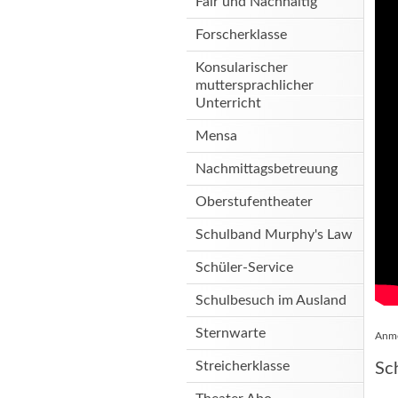
Fair und Nachhaltig
Forscherklasse
Konsularischer
muttersprachlicher
Unterricht
Mensa
Nachmittagsbetreuung
Oberstufentheater
Schulband Murphy's Law
Schüler-Service
Schulbesuch im Ausland
Sternwarte
Anme
Streicherklasse
Sc