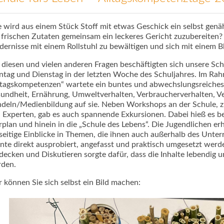
 wird aus einem Stück Stoff mit etwas Geschick ein selbst genä
 frischen Zutaten gemeinsam ein leckeres Gericht zuzubereiten? W
dernisse mit einem Rollstuhl zu bewältigen und sich mit einem B
 diesen und vielen anderen Fragen beschäftigten sich unsere Sc
tag und Dienstag in der letzten Woche des Schuljahres. Im Rah
ltagskompetenzen“ wartete ein buntes und abwechslungsreiche
undheit, Ernährung, Umweltverhalten, Verbraucherverhalten, Ve
deln/Medienbildung auf sie. Neben Workshops an der Schule, z.
 Experten, gab es auch spannende Exkursionen. Dabei hieß es b
rplan und hinein in die „Schule des Lebens“. Die Jugendlichen er
lseitige Einblicke in Themen, die ihnen auch außerhalb des Unterr
nte direkt ausprobiert, angefasst und praktisch umgesetzt we
decken und Diskutieren sorgte dafür, dass die Inhalte lebendig u
den.
r können Sie sich selbst ein Bild machen: