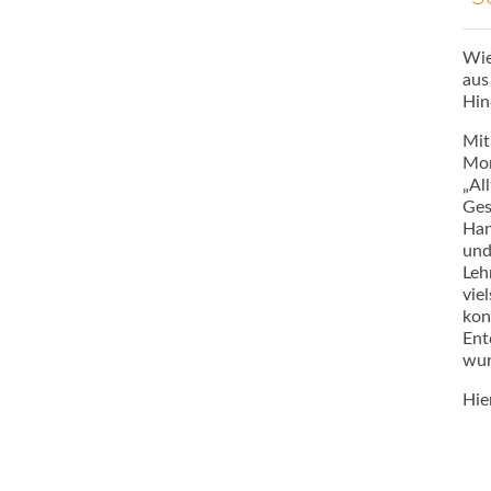
Wie
aus
Hin
Mit
Mon
„Al
Ges
Han
und
Leh
vie
kon
Ent
wur
Hie