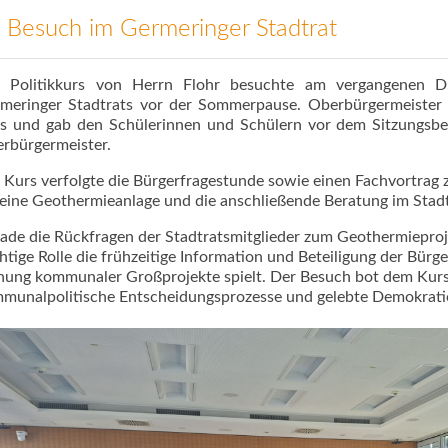
 Besuch im Germeringer Stadtrat
 Politikkurs von Herrn Flohr besuchte am vergangenen Di
meringer Stadtrats vor der Sommerpause. Oberbürgermeister 
s und gab den Schülerinnen und Schülern vor dem Sitzungsbegi
rbürgermeister.
 Kurs verfolgte die Bürgerfragestunde sowie einen Fachvortrag
 eine Geothermieanlage und die anschließende Beratung im Stadt
ade die Rückfragen der Stadtratsmitglieder zum Geothermieproj
htige Rolle die frühzeitige Information und Beteiligung der Bürg
nung kommunaler Großprojekte spielt. Der Besuch bot dem Kurs 
munalpolitische Entscheidungsprozesse und gelebte Demokratie