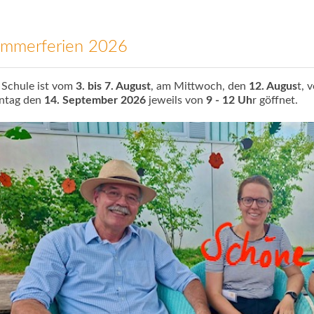
mmerferien 2026
 Schule ist vom
3. bis 7. August
, am Mittwoch, den
12. Augus
t, 
ntag den
14. September 2026
jeweils von
9 - 12 Uh
r göffnet.