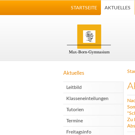
STARTSEITE
AKTUELLES
Sta
Aktuelles
A
Leitbild
Klasseneinteilungen
Nac
Som
Tutorien
"Sc
Zu 
Termine
Abs
Freitagsinfo