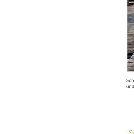
Sch
und
"S