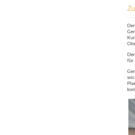
Zu
Der
Ger
Kur
Obe
Der
für
Ger
wic
Pla
kom