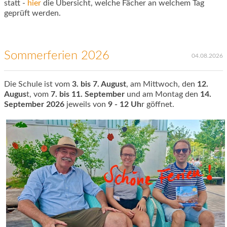
statt -
hier
die Übersicht, welche Fächer an welchem Tag
geprüft werden.
Sommerferien 2026
04.08.2026
Die Schule ist vom
3. bis 7. August
, am Mittwoch, den
12.
Augus
t, vom
7. bis 11. September
und am Montag den
14.
September 2026
jeweils von
9 - 12 Uh
r göffnet.