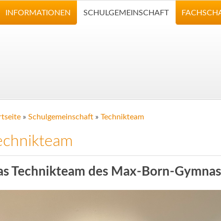
INFORMATIONEN
SCHULGEMEINSCHAFT
FACHSCH
rtseite
»
Schulgemeinschaft
»
Technikteam
echnikteam
as Technikteam des Max-Born-Gymna