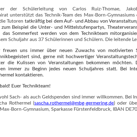
ter der Schülerleitung von Carlos Ruiz-Thomae, Jak
irat unterstützt das Technik-Team des Max-Born-Gymnasiums 
die Tutoren
tatkräftig bei dem Auf- und Abbau von Veranstaltun
 zum Beispiel die Unter- und Mittelstufenpartys, Theaterverans
 das Sommerfest werden von dem Technikteam mitorganisie
sem Schuljahr aus 37 Schülerinnen und Schülern.
Die leitende Le
 freuen uns immer über neuen Zuwachs von motivierten S
hnikbegeistert sind, gerne mit hochwertiger Veranstaltungstech
ter die Kulissen von Veranstaltungen bekommen möchten. D
den immer zu Beginn jedes neuen Schuljahres statt. Bei Inte
hermel kontaktieren.
 bald! Euer Technikteam!
ohl Sach- als auch Geldspenden sind immer willkommen. Bei Int
cha Rothermel (
sascha.rothermel@mbg-germering.de
) oder übe
 Max-Born-Gymnasium, Sparkasse Fürstenfeldbruck, IBAN DE7