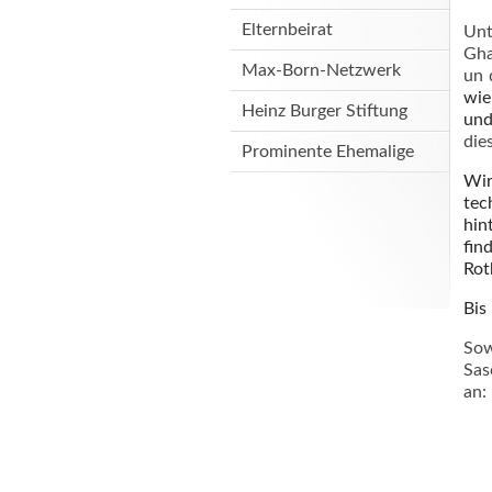
Elternbeirat
Un
Gha
Max-Born-Netzwerk
un 
wie
Heinz Burger Stiftung
und
die
Prominente Ehemalige
Wir
tec
hin
fin
Rot
Bis
Sow
Sas
an: