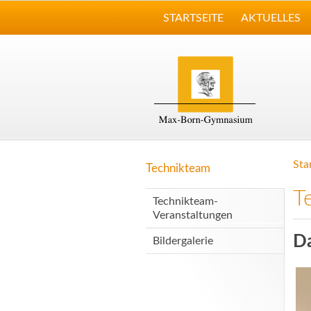
STARTSEITE
AKTUELLES
Sta
Technikteam
T
Technikteam-
Veranstaltungen
D
Bildergalerie