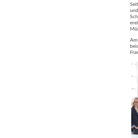
Sei
und
Sch
ere
Mün
Am 
bei
Fra