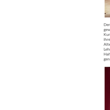
Der
gew
Kun
ihr
Alt
Leh
Hah
gen