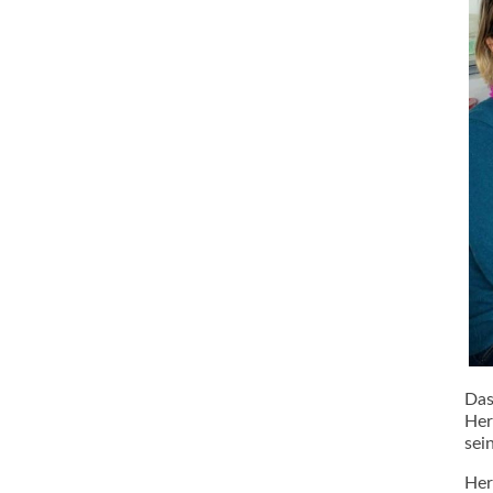
Das
Her
sei
Her