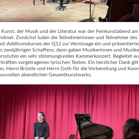
 Kunst, der Musik und der Literatur war der Feinkunstabend a
idmet. Zunächst luden die Teilnehmerinnen und Teilnehmer de
st-Additumskurses der Q12 zur Vernissage ein und präsentiert
es zweijährigen Schaffens; dann gaben Musikerinnen und Musike
ersstufen ein sehr stimmungsvolles Kammerkonzert. Begleitet w
rkräften vorgetragenen lyrischen Texten. Ein herzlicher Dank gilt
n, Herrn Brüstle und Herrn Goth für die Vorbereitung und Koord
ussvollen abendlichen Gesamtkunstwerks.