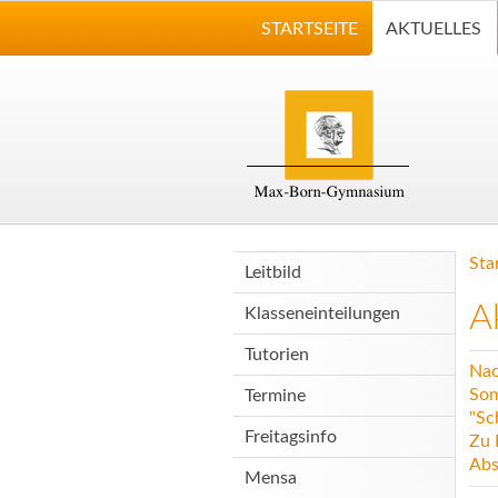
STARTSEITE
AKTUELLES
Sta
Leitbild
A
Klasseneinteilungen
Tutorien
Nac
Som
Termine
"Sc
Freitagsinfo
Zu 
Abs
Mensa