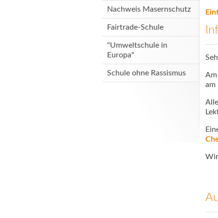
Nachweis Masernschutz
Ein
Fairtrade-Schule
In
"Umweltschule in
Europa"
Seh
Schule ohne Rassismus
Am
am 
All
Lek
Ein
Che
Wir
Au